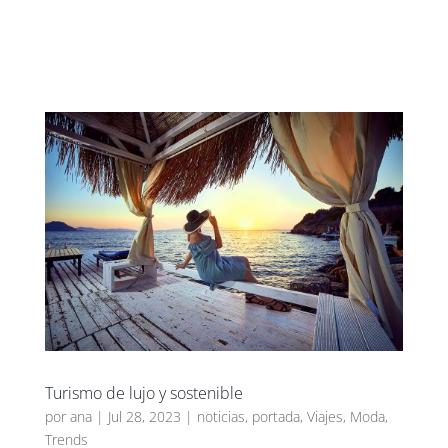
UXBAN CLUB
Turismo de lujo y sostenible
por
ana
|
Jul 28, 2023
|
noticias
,
portada
,
Viajes
,
Moda
,
Trends