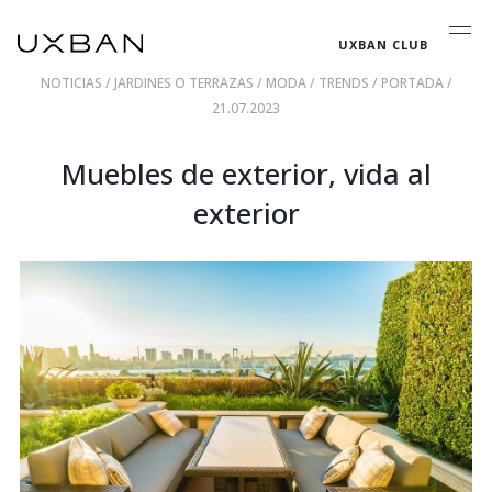
UXBAN CLUB
NOTICIAS
/
JARDINES O TERRAZAS
/
MODA
/
TRENDS
/
PORTADA
/
21.07.2023
Muebles de exterior, vida al
exterior