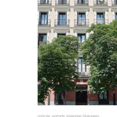
noticias
,
portada
,
Viviendas Singulares