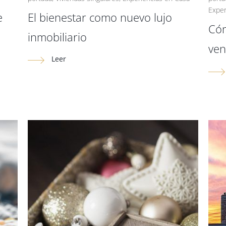
Exper
e
El bienestar como nuevo lujo
Cóm
inmobiliario
ven
Leer