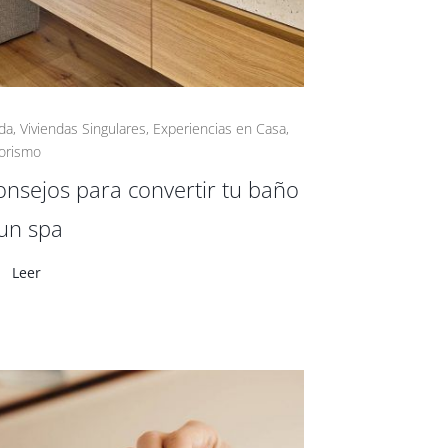
da
,
Viviendas Singulares
,
Experiencias en Casa
,
iorismo
onsejos para convertir tu baño
un spa
Leer