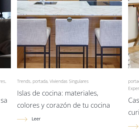
res
,
Trends
,
portada
,
Viviendas Singulares
porta
Exper
Islas de cocina: materiales,
asa
Cas
colores y corazón de tu cocina
cur
Leer