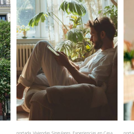
portada
,
Viviendas Singulares
,
Experiencias en Casa
porta