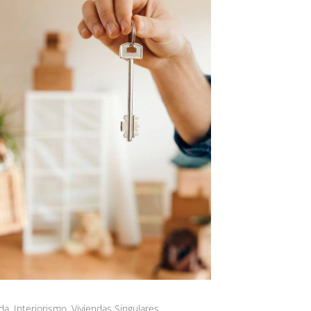
da
,
Interiorismo
,
Viviendas Singulares
,