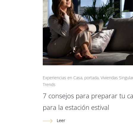
Experiencias en Casa
,
portada
,
Viviendas Singula
Trends
7 consejos para preparar tu c
para la estación estival
Leer