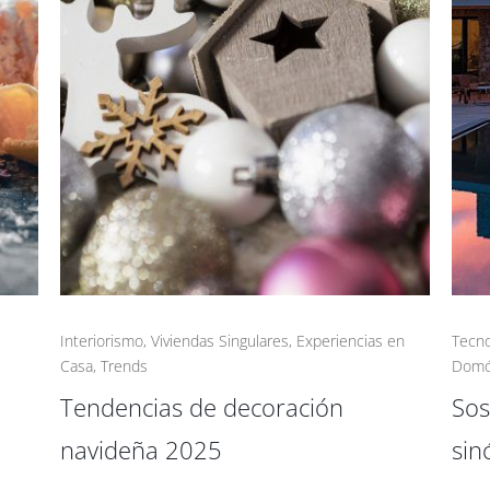
Interiorismo
,
Viviendas Singulares
,
Experiencias en
Tecno
Casa
,
Trends
Domó
Tendencias de decoración
Sos
navideña 2025
sin