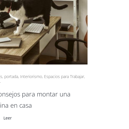
ds
,
portada
,
Interiorismo
,
Espacios para Trabajar
,
r
onsejos para montar una
cina en casa
Leer