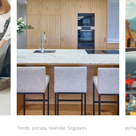
Trends
,
portada
,
Viviendas Singulares
porta