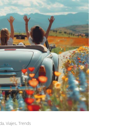
da
,
Viajes
,
Trends