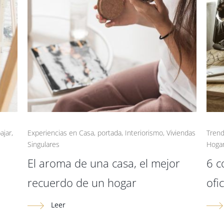
ajar
,
Experiencias en Casa
,
portada
,
Interiorismo
,
Viviendas
Tren
Singulares
Hoga
El aroma de una casa, el mejor
6 c
recuerdo de un hogar
ofi
Leer