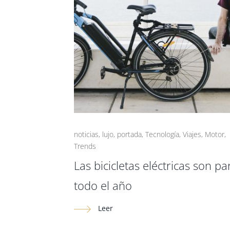
noticias
,
lujo
,
portada
,
Tecnología
,
Viajes
,
Motor
,
Trends
Las bicicletas eléctricas son pa
todo el año
Leer