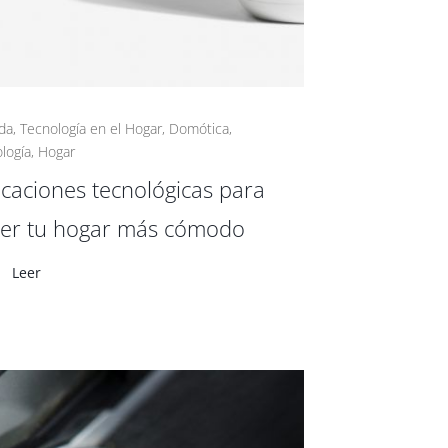
da
,
Tecnología en el Hogar
,
Domótica
,
logía
,
Hogar
icaciones tecnológicas para
er tu hogar más cómodo
Leer