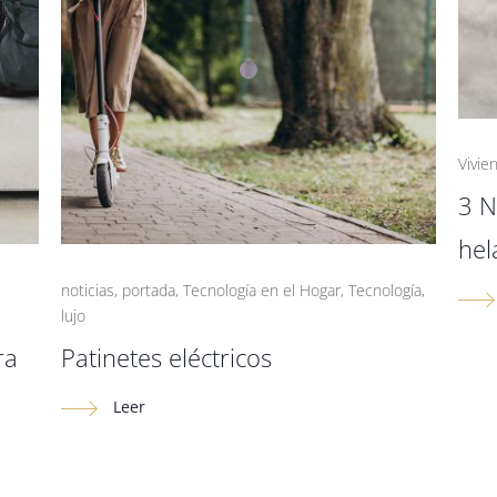
Vivie
3 N
hel
noticias
,
portada
,
Tecnología en el Hogar
,
Tecnología
,
lujo
ra
Patinetes eléctricos
Leer