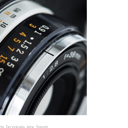
da
,
Tecnología
,
Arte
,
Trends