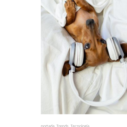
portada
,
Trends
,
Tecnología