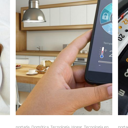
portada
,
Domótica
,
Tecnología
,
Hogar
,
Tecnología en
porta