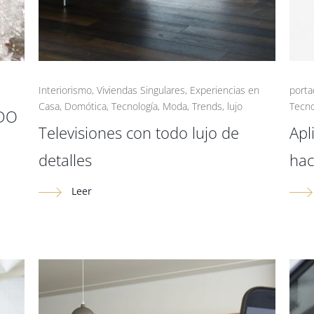
Interiorismo
,
Viviendas Singulares
,
Experiencias en
porta
Casa
,
Domótica
,
Tecnología
,
Moda
,
Trends
,
lujo
Tecno
DO
Televisiones con todo lujo de
Apl
detalles
hac
Leer