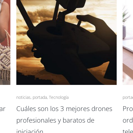
noticias
,
portada
,
Tecnología
porta
ar
Cuáles son los 3 mejores drones
Pro
profesionales y baratos de
ord
iniciación
tel