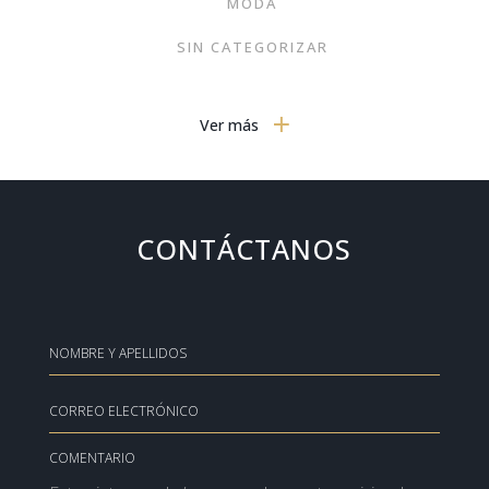
MODA
SIN CATEGORIZAR
GOURMET
Ver más
NOTICIAS
MOTOR
PORTADA
CONTÁCTANOS
TRENDS
TECNOLOGÍA EN EL HOGAR
HOGAR
INTERIORISMO
VIVIENDAS SINGULARES
COMENTARIO
LUJO