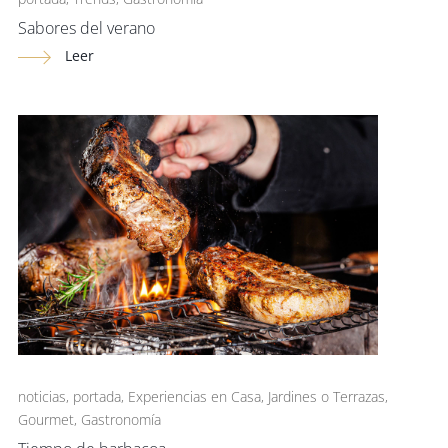
Sabores del verano
Leer
noticias
,
portada
,
Experiencias en Casa
,
Jardines o Terrazas
,
Gourmet
,
Gastronomía