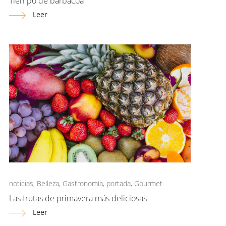
Tiempo de barbacoa
Leer
noticias
,
Belleza
,
Gastronomía
,
portada
,
Gourmet
Las frutas de primavera más deliciosas
Leer