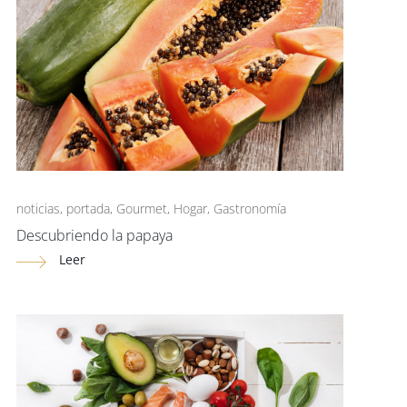
noticias
,
portada
,
Gourmet
,
Hogar
,
Gastronomía
Descubriendo la papaya
Leer