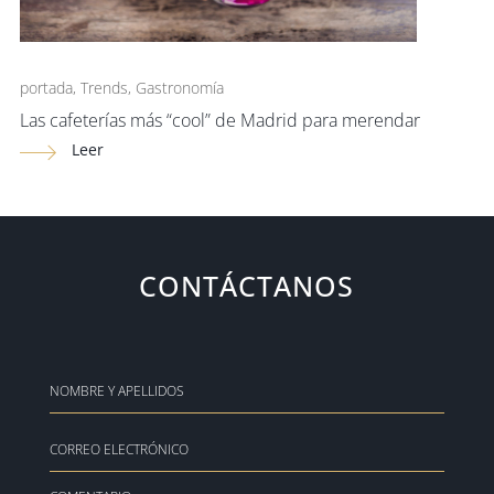
portada
,
Trends
,
Gastronomía
Las cafeterías más “cool” de Madrid para merendar
Leer
CONTÁCTANOS