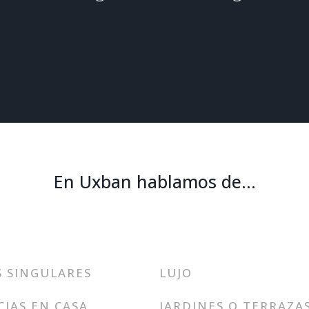
En Uxban hablamos de…
S SINGULARES
LUJO
CIAS EN CASA
JARDINES O TERRAZA