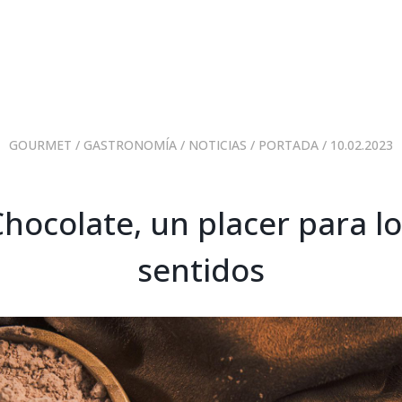
GOURMET
/
GASTRONOMÍA
/
NOTICIAS
/
PORTADA
/ 10.02.2023
hocolate, un placer para l
sentidos