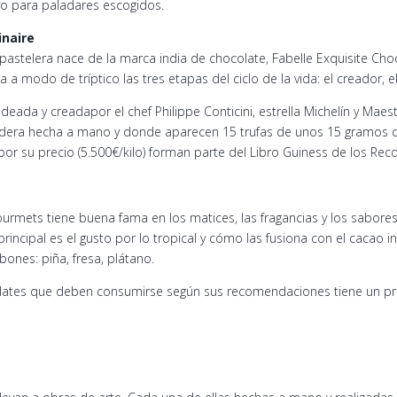
vo para paladares escogidos.
inaire
 pastelera nace de la marca india de chocolate, Fabelle Exquisite Ch
a modo de tríptico las tres etapas del ciclo de la vida: el creador, el 
deada y creadapor el chef Philippe Conticini, estrella Michelín y Mae
adera hecha a mano y donde aparecen 15 trufas de unos 15 gramos 
or su precio (5.500€/kilo) forman parte del Libro Guiness de los Reco
urmets tiene buena fama en los matices, las fragancias y los sabore
 principal es el gusto por lo tropical y cómo las fusiona con el cacao
ones: piña, fresa, plátano.
olates que deben consumirse según sus recomendaciones tiene un pr