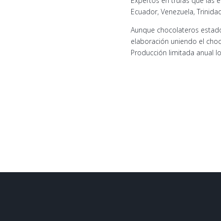
Expertos en trufas que las 
Ecuador, Venezuela, Trinidad
Aunque chocolateros estado
elaboración uniendo el choco
Producción limitada anual l