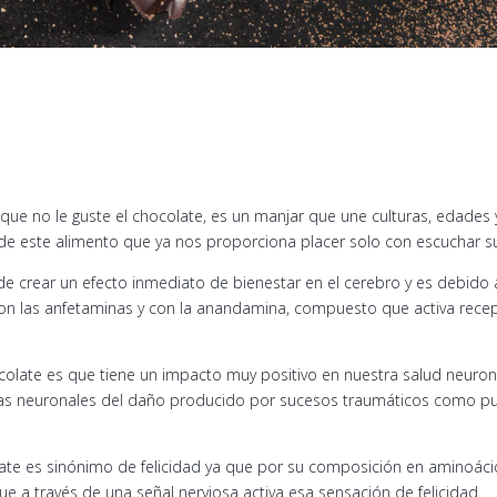
en que no le guste el chocolate, es un manjar que une culturas, edades 
 este alimento que ya nos proporciona placer solo con escuchar s
 de crear un efecto inmediato de bienestar en el cerebro y es debido
 con las anfetaminas y con la anandamina, compuesto que activa rece
ocolate es que tiene un impacto muy positivo en nuestra salud neuron
las neuronales del daño producido por sucesos traumáticos como pu
te es sinónimo de felicidad ya que por su composición en aminoácid
e a través de una señal nerviosa activa esa sensación de felicidad.