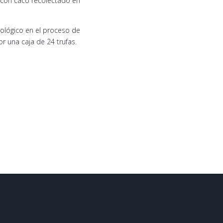
s con caco recolectado en
ológico en el proceso de
r una caja de 24 trufas.