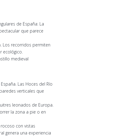
ngulares de España: La
spectacular que parece
. Los recorridos permiten
 ecológico.
stillo medieval
 España. Las Hoces del Río
paredes verticales que
uitres leonados de Europa.
rrer la zona a pie o en
rocoso con vistas
ural genera una experiencia