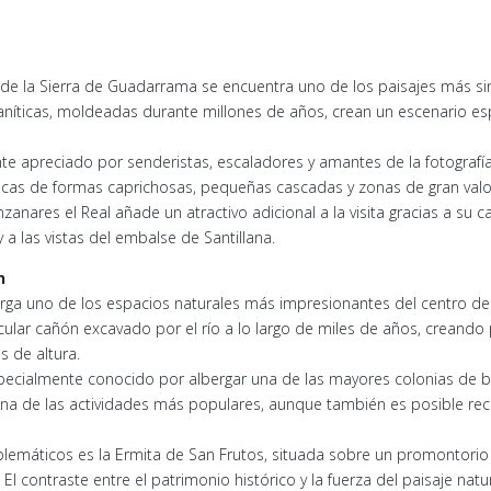
de la Sierra de Guadarrama se encuentra uno de los paisajes más si
aníticas, moldeadas durante millones de años, crean un escenario e
te apreciado por senderistas, escaladores y amantes de la fotografía
cas de formas caprichosas, pequeñas cascadas y zonas de gran valor
anares el Real añade un atractivo adicional a la visita gracias a su ca
a las vistas del embalse de Santillana.
n
erga uno de los espacios naturales más impresionantes del centro de
lar cañón excavado por el río a lo largo de miles de años, creando 
 de altura.
pecialmente conocido por albergar una de las mayores colonias de b
na de las actividades más populares, aunque también es posible reco
emáticos es la Ermita de San Frutos, situada sobre un promontorio 
 El contraste entre el patrimonio histórico y la fuerza del paisaje nat