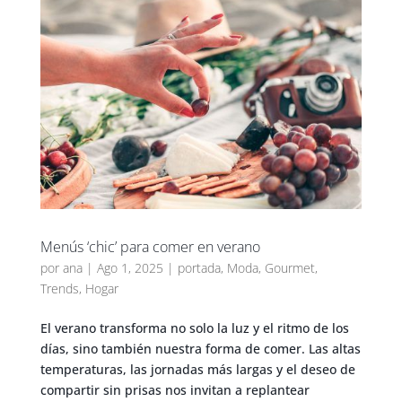
Menús ‘chic’ para comer en verano
por
ana
|
Ago 1, 2025
|
portada
,
Moda
,
Gourmet
,
Trends
,
Hogar
El verano transforma no solo la luz y el ritmo de los
días, sino también nuestra forma de comer. Las altas
temperaturas, las jornadas más largas y el deseo de
compartir sin prisas nos invitan a replantear