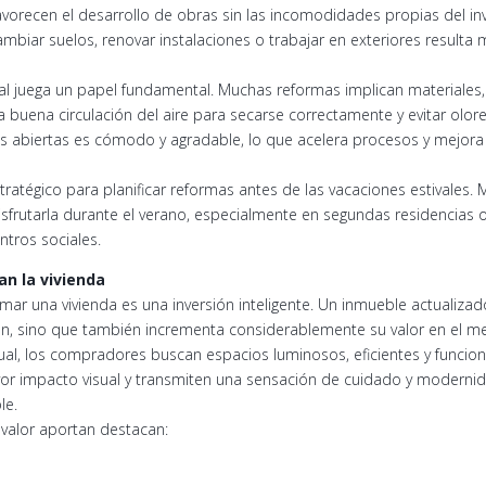
recen el desarrollo de obras sin las incomodidades propias del invi
ambiar suelos, renovar instalaciones o trabajar en exteriores resulta
ral juega un papel fundamental. Muchas reformas implican materiales, 
 buena circulación del aire para secarse correctamente y evitar olore
 abiertas es cómodo y agradable, lo que acelera procesos y mejora l
tégico para planificar reformas antes de las vacaciones estivales.
 disfrutarla durante el verano, especialmente en segundas residencias 
ntros sociales.
an la vivienda
ormar una vivienda es una inversión inteligente. Un inmueble actualiza
an, sino que también incrementa considerablemente su valor en el m
tual, los compradores buscan espacios luminosos, eficientes y funcion
r impacto visual y transmiten una sensación de cuidado y modernid
le.
valor aportan destacan: