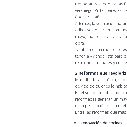
temperaturas moderadas favo
veraniego. Pintar paredes, c
época del año.
Además, la ventilación natu
adhesivos que requieren una
mayo, mantener las ventanas
obra.
También es un momento estra
tener la vivienda lista para
reuniones familiares y encue
2.Reformas que revaloriz
Más allá de la estética, ref
de vida de quienes lo habit
En el sector inmobiliario ac
reformadas generan un mayo
en la percepción del inmueb
Entre las reformas que más 
Renovación de cocinas.