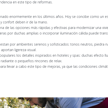
ndencia en este tipo de reformas.
onado enormemente en los últimos años. Hoy se concibe como un es
y confort deben ir de la mano.
a de las opciones más rápidas y efectivas para modernizar una viv
añeras por duchas amplias o incorporar iluminación cálida puede tra
stan por ambientes serenos y sofisticados: tonos neutros, piedra natu
portan ligereza visual.
pulares los detalles inspirados en hoteles y spas: duchas efecto llu
n radiante o pequeños rincones de relax.
ra llevar a cabo este tipo de mejoras, ya que las condiciones climá