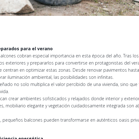
reparados para el verano
y balcones cobran especial importancia en esta época del año. Tras l
ios exteriores y prepararlos para convertirse en protagonistas del ver
e centran en optimizar estas zonas. Desde renovar pavimentos hasta i
ar iluminación ambiental, las posibilidades son infinitas.
eñado no solo multiplica el valor percibido de una vivienda, sino qu
vida.
can crear ambientes sofisticados y relajados donde interior y exteri
ntes, mobiliario elegante y vegetación cuidadosamente integrada son 
as, pequeños balcones pueden transformarse en auténticos oasis pri
ficiencia energética