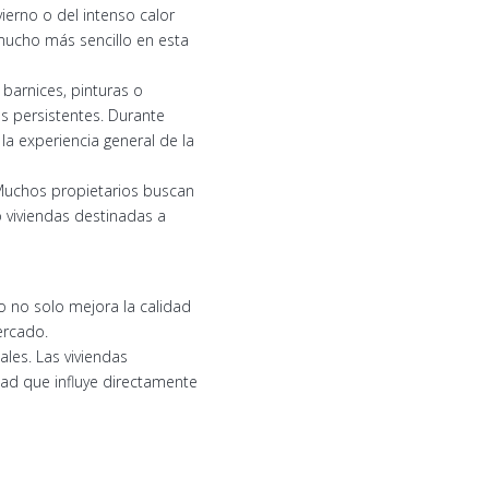
erno o del intenso calor
 mucho más sencillo en esta
barnices, pinturas o
s persistentes. Durante
a experiencia general de la
 Muchos propietarios buscan
o viviendas destinadas a
do no solo mejora la calidad
ercado.
ales. Las viviendas
ad que influye directamente