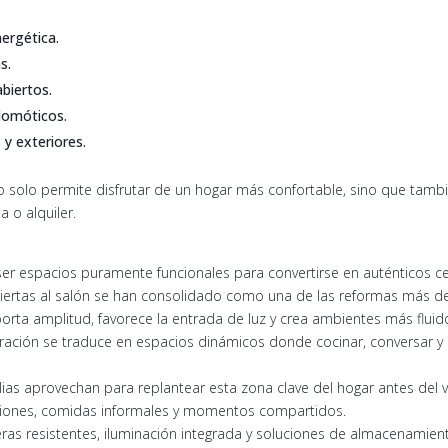
ergética.
s.
biertos.
domóticos.
y exteriores.
no solo permite disfrutar de un hogar más confortable, sino que tam
a o alquiler.
er espacios puramente funcionales para convertirse en auténticos ce
abiertas al salón se han consolidado como una de las reformas más 
porta amplitud, favorece la entrada de luz y crea ambientes más fluido
ración se traduce en espacios dinámicos donde cocinar, conversar y
ias aprovechan para replantear esta zona clave del hogar antes del
niones, comidas informales y momentos compartidos.
eras resistentes, iluminación integrada y soluciones de almacenamient