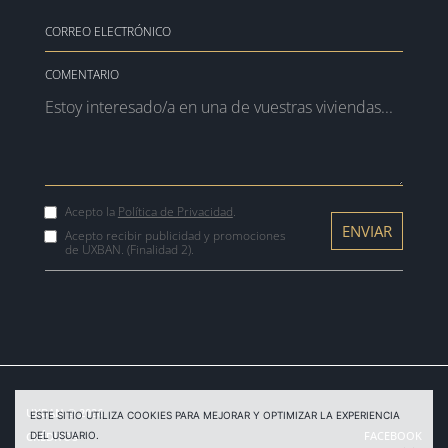
COMENTARIO
Acepto la
Política de Privacidad
.
Acepto recibir publicidad y promociones
de UXBAN. (Finalidad 2).
UXBAN © 2026
ESTE SITIO UTILIZA COOKIES PARA MEJORAR Y OPTIMIZAR LA EXPERIENCIA
FACEBOOK
CRÉDITOS
DEL USUARIO.