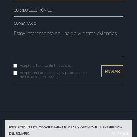
COMENTARIO
Acepto la
Política de Privacidad
.
Acepto recibir publicidad y promociones
de UXBAN. (Finalidad 2).
UXBAN © 2026
ESTE SITIO UTILIZA COOKIES PARA MEJORAR Y OPTIMIZAR LA EXPERIENCIA
FACEBOOK
DEL USUARIO.
CRÉDITOS