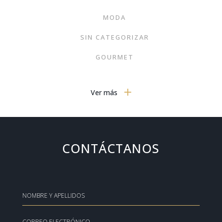
MODA
SIN CATEGORIZAR
GOURMET
NOTICIAS
Ver más
MOTOR
PORTADA
TRENDS
CONTÁCTANOS
TECNOLOGÍA EN EL HOGAR
HOGAR
INTERIORISMO
VIVIENDAS SINGULARES