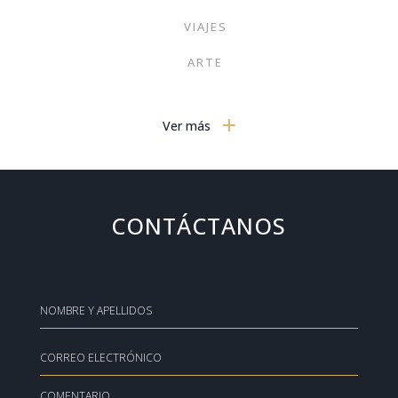
VIAJES
ARTE
MODA
Ver más
SIN CATEGORIZAR
GOURMET
NOTICIAS
CONTÁCTANOS
MOTOR
PORTADA
TRENDS
TECNOLOGÍA EN EL HOGAR
HOGAR
COMENTARIO