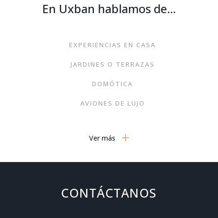
En Uxban hablamos de…
EXPERIENCIAS EN CASA
JARDINES O TERRAZAS
DOMÓTICA
AVIONES DE LUJO
DORMITORIOS
Ver más
GASTRONOMÍA
MOBILIARIO MODERNO
TECNOLOGÍA
CONTÁCTANOS
VIAJES