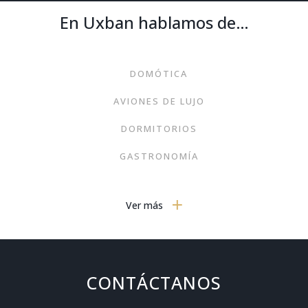
En Uxban hablamos de…
DOMÓTICA
AVIONES DE LUJO
DORMITORIOS
GASTRONOMÍA
MOBILIARIO MODERNO
Ver más
TECNOLOGÍA
VIAJES
ARTE
CONTÁCTANOS
MODA