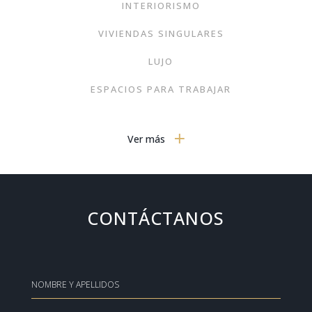
INTERIORISMO
VIVIENDAS SINGULARES
LUJO
ESPACIOS PARA TRABAJAR
BELLEZA
Ver más
EXPERIENCIAS EN CASA
JARDINES O TERRAZAS
DOMÓTICA
CONTÁCTANOS
AVIONES DE LUJO
DORMITORIOS
GASTRONOMÍA