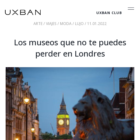
UXBAN CLUB
ARTE
/
VIAJES
/
MODA
/
LUJO
/ 11.01.2022
Los museos que no te puedes
perder en Londres