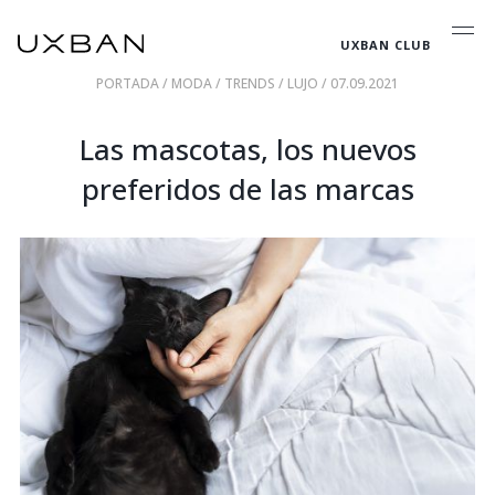
UXBAN CLUB
PORTADA
/
MODA
/
TRENDS
/
LUJO
/ 07.09.2021
Las mascotas, los nuevos
preferidos de las marcas