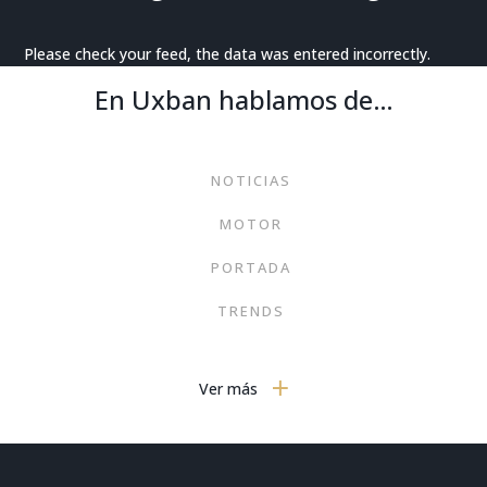
Please check your feed, the data was entered incorrectly.
En Uxban hablamos de…
NOTICIAS
MOTOR
PORTADA
TRENDS
TECNOLOGÍA EN EL HOGAR
Ver más
HOGAR
INTERIORISMO
VIVIENDAS SINGULARES