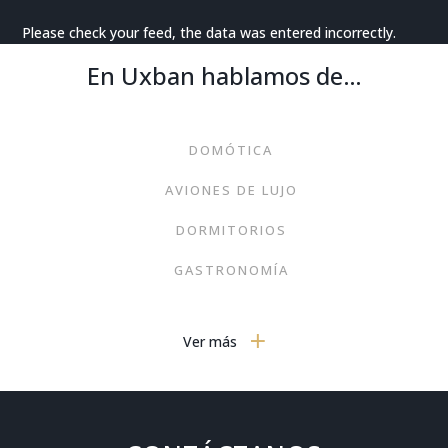
Please check your feed, the data was entered incorrectly.
En Uxban hablamos de…
DOMÓTICA
AVIONES DE LUJO
DORMITORIOS
GASTRONOMÍA
MOBILIARIO MODERNO
Ver más
TECNOLOGÍA
VIAJES
ARTE