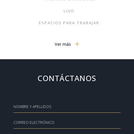
LUJO
ESPACIOS PARA TRABAJAR
BELLEZA
Ver más
EXPERIENCIAS EN CASA
JARDINES O TERRAZAS
DOMÓTICA
CONTÁCTANOS
AVIONES DE LUJO
DORMITORIOS
GASTRONOMÍA
MOBILIARIO MODERNO
TECNOLOGÍA