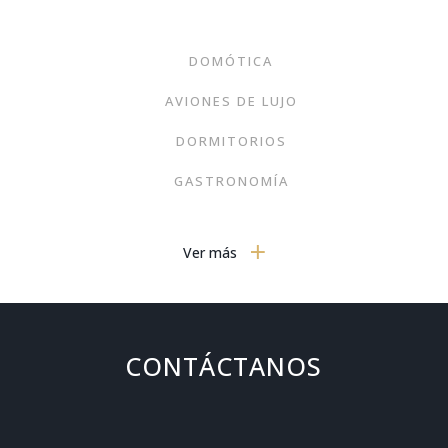
DOMÓTICA
AVIONES DE LUJO
DORMITORIOS
GASTRONOMÍA
MOBILIARIO MODERNO
Ver más
TECNOLOGÍA
VIAJES
ARTE
CONTÁCTANOS
MODA
SIN CATEGORIZAR