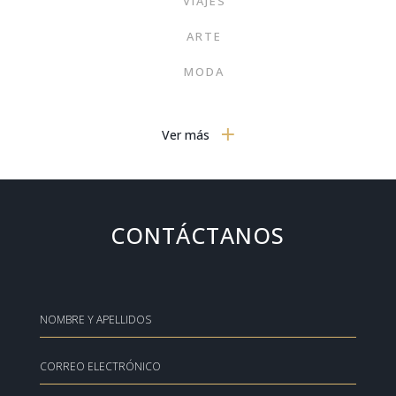
VIAJES
ARTE
MODA
SIN CATEGORIZAR
Ver más
GOURMET
NOTICIAS
MOTOR
CONTÁCTANOS
PORTADA
TRENDS
TECNOLOGÍA EN EL HOGAR
HOGAR
INTERIORISMO