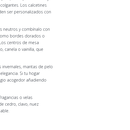
olgantes. Los calcetines
ueden ser personalizados con
nos neutros y combínalo con
, como bordes dorados o
. Los centros de mesa
 canela o vainilla, que
s invernales, mantas de pelo
elegancia. Si tu hogar
fugio acogedor añadiendo
ragancias o velas
e cedro, clavo, nuez
able.