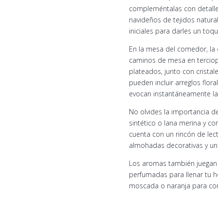
compleméntalas con detalle
navideños de tejidos natural
iniciales para darles un toq
En la mesa del comedor, la c
caminos de mesa en terciope
plateados, junto con cristal
pueden incluir arreglos flor
evocan instantáneamente la
No olvides la importancia de
sintético o lana merina y co
cuenta con un rincón de lec
almohadas decorativas y una
Los aromas también juegan u
perfumadas para llenar tu 
moscada o naranja para comp