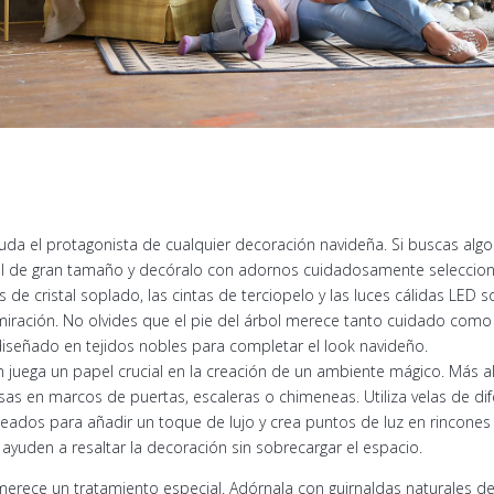
duda el protagonista de cualquier decoración navideña. Si buscas alg
l de gran tamaño y decóralo con adornos cuidadosamente seleccionad
de cristal soplado, las cintas de terciopelo y las luces cálidas LED 
miración. No olvides que el pie del árbol merece tanto cuidado como
iseñado en tejidos nobles para completar el look navideño.
ón juega un papel crucial en la creación de un ambiente mágico. Más all
as en marcos de puertas, escaleras o chimeneas. Utiliza velas de dif
eados para añadir un toque de lujo y crea puntos de luz en rincone
e ayuden a resaltar la decoración sin sobrecargar el espacio.
 merece un tratamiento especial. Adórnala con guirnaldas naturales de