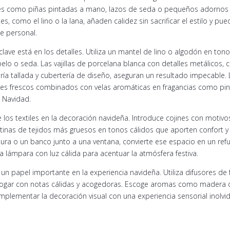
s como piñas pintadas a mano, lazos de seda o pequeños adornos c
es, como el lino o la lana, añaden calidez sin sacrificar el estilo y p
ue personal.
lave está en los detalles. Utiliza un mantel de lino o algodón en to
lo o seda. Las vajillas de porcelana blanca con detalles metálicos
ería tallada y cubertería de diseño, aseguran un resultado impecable
ales frescos combinados con velas aromáticas en fragancias como pino,
 Navidad.
 los textiles en la decoración navideña. Introduce cojines con motivo
rtinas de tejidos más gruesos en tonos cálidos que aporten confort y 
tura o un banco junto a una ventana, convierte ese espacio en un re
 lámpara con luz cálida para acentuar la atmósfera festiva.
n papel importante en la experiencia navideña. Utiliza difusores de f
hogar con notas cálidas y acogedoras. Escoge aromas como madera d
lementar la decoración visual con una experiencia sensorial inolvid