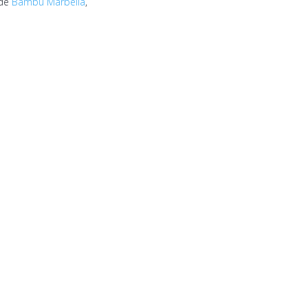
 de
Bambú Marbella
,