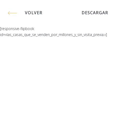
VOLVER
DESCARGAR
[responsive-flipbook
id=»las_casas_que_se_venden_por_millones_y_sin_visita_previa.»]